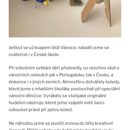
Jelikož se už kvapem blíží Vánoce, naladili jsme se
svátečně i v České škole.
Při sobotním setkání děti předvedly, co všechno vědí o
vánočních oslavách jak v Portugalsku, tak v Česku, a
dokonce i v jiných zemích. Atmosféru dotvářely koledy,
které jsme s mladšími školáky poslouchali při speciální
vánoční dílničce. Vyráběly se všelijaké originální
hudební nástroje, které jsme vzápětí měli šanci
ozkoušet právě při zpěvu koled.
Ne náhodou jsme se pustili zrovna do této kreativní