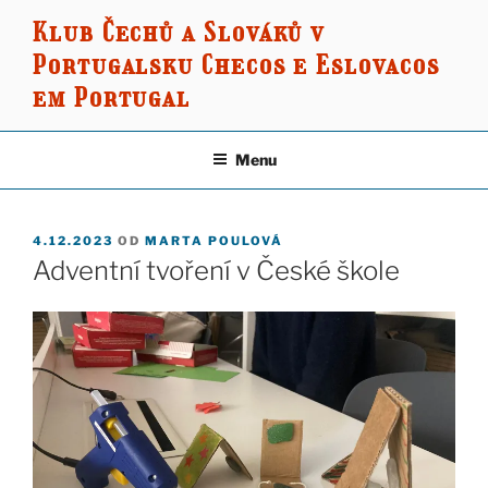
Přejít
Klub Čechů a Slováků v
k
Portugalsku Checos e Eslovacos
obsahu
webu
em Portugal
Menu
PUBLIKOVÁNO
4.12.2023
OD
MARTA POULOVÁ
Adventní tvoření v České škole