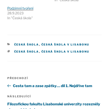
Podzimní tvoření
28.9.2023
In "Česká škola"
RUBRIKY
ČESKÁ ŠKOLA
,
ČESKÁ ŠKOLA V LISABONU
ŠTÍTKY
ČESKÁ ŠKOLA
,
ČESKÁ ŠKOLA V LISABONU
Navigace
Předchozí
PŘEDCHOZÍ
pro
příspěvek
Cesta tam a zase zpátky… díl 1. Nejdříve tam
příspěvek
Následující
NÁSLEDUJÍCÍ
příspěvek
Filozofickou fakultu Lisabonské univerzity rozezněly