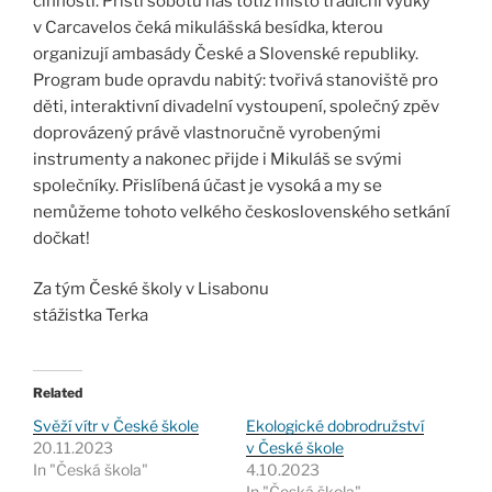
činnosti. Příští sobotu nás totiž místo tradiční výuky
v Carcavelos čeká mikulášská besídka, kterou
organizují ambasády České a Slovenské republiky.
Program bude opravdu nabitý: tvořivá stanoviště pro
děti, interaktivní divadelní vystoupení, společný zpěv
doprovázený právě vlastnoručně vyrobenými
instrumenty a nakonec přijde i Mikuláš se svými
společníky. Přislíbená účast je vysoká a my se
nemůžeme tohoto velkého československého setkání
dočkat!
Za tým České školy v Lisabonu
stážistka Terka
Related
Svěží vítr v České škole
Ekologické dobrodružství
20.11.2023
v České škole
In "Česká škola"
4.10.2023
In "Česká škola"