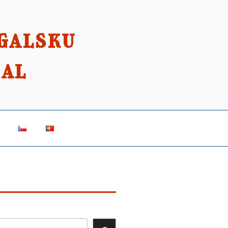
ugalsku
gal