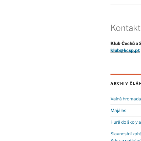
Kontakt
Klub Čechů a 
klub@kcsp.pt
ARCHIV ČLÁ
Valná hromada
Majáles
Hurá do školy a
Slavnostní zahá
Kde se potkává