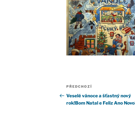
Navigace
Předchozí
PŘEDCHOZÍ
pro
příspěvek
Veselé vánoce a šťastný nový
rok!
Bom Natal e Feliz Ano Novo
příspěvek