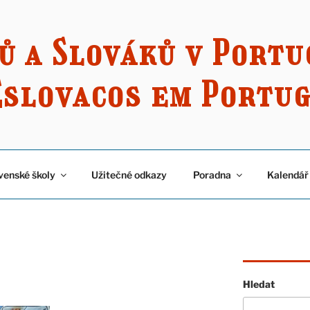
ů a Slováků v Port
Eslovacos em Portu
venské školy
Užitečné odkazy
Poradna
Kalendář
Hledat