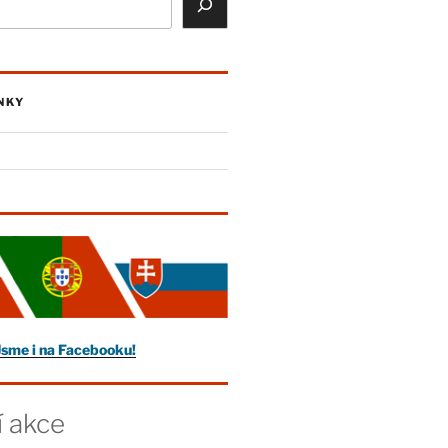
NKY
Jsme i na Facebooku!
í akce