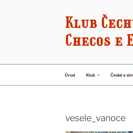
Přejít
k
obsahu
Klub Čech
webu
Checos e 
Úvod
Klub
České a slo
vesele_vanoce