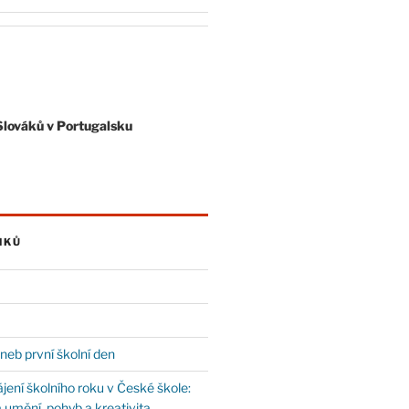
Slováků v Portugalsku
NKŮ
neb první školní den
jení školního roku v České škole:
 umění, pohyb a kreativita