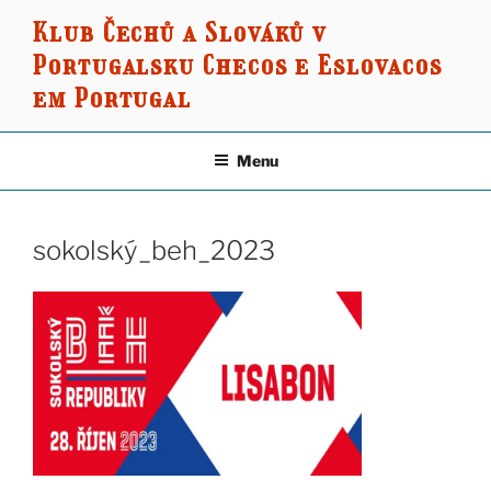
Přejít
Klub Čechů a Slováků v
k
Portugalsku Checos e Eslovacos
obsahu
webu
em Portugal
Menu
sokolský_beh_2023