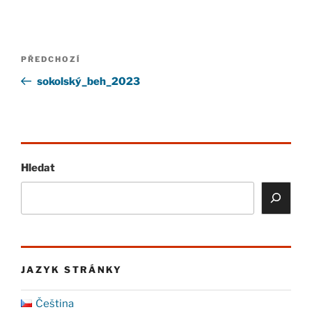
Navigace
Předchozí
PŘEDCHOZÍ
pro
příspěvek
sokolský_beh_2023
příspěvek
Hledat
JAZYK STRÁNKY
Čeština